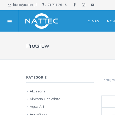
biuro@nattec.pl
71 714 26 16
O NAS
NOW
ProGrow
KATEGORIE
Sortuj 
Akcesoria
Akwaria OptiWhite
Aqua Art
AquaGlass